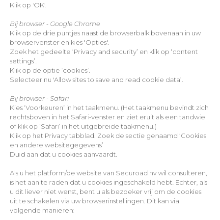
Klik op 'OK'.
Bij browser - Google Chrome
Klik op de drie puntjes naast de browserbalk bovenaan in uw
browservenster en kies 'Opties'.
Zoek het gedeelte ‘Privacy and security’ en klik op ‘content
settings’.
Klik op de optie ‘cookies’.
Selecteer nu 'Allow sites to save and read cookie data’.
Bij browser - Safari
Kies ‘Voorkeuren’ in het taakmenu. (Het taakmenu bevindt zich
rechtsboven in het Safari-venster en ziet eruit als een tandwiel
of klik op ‘Safari’ in het uitgebreide taakmenu.)
Klik op het Privacy tabblad. Zoek de sectie genaamd ‘Cookies
en andere websitegegevens’
Duid aan dat u cookies aanvaardt.
Als u het platform/de website van Securoad nv wil consulteren,
is het aan te raden dat u cookies ingeschakeld hebt. Echter, als
u dit liever niet wenst, bent u als bezoeker vrij om de cookies
uit te schakelen via uw browserinstellingen. Dit kan via
volgende manieren: