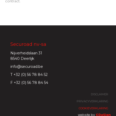
contract.
Securoad nv-sa
Nijverheidslaan 31
8540 Deerlijk
info@securoad.be
T +32 (0) 56 78 84 52
F +32 (0) 56 78 84 54
DISCLAIMER
PRIVACYVERKLARING
COOKIEVERKLARING
website by
CDeSign